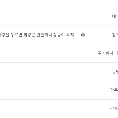
태
창
임
주식회사 
동
광주
감초