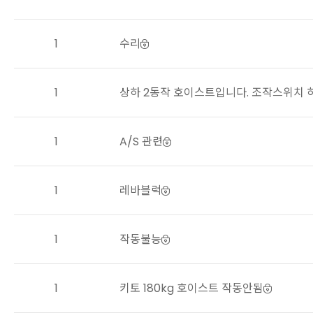
1
수리
1
상하 2동작 호이스트입니다. 조작스위치 하강을 누르면 하강은 원할하나 상승이 되지
않음, 조작스위치 교체하였으나 동일현상
1
A/S 관련
1
레바블럭
1
작동불능
1
키토 180kg 호이스트 작동안됨